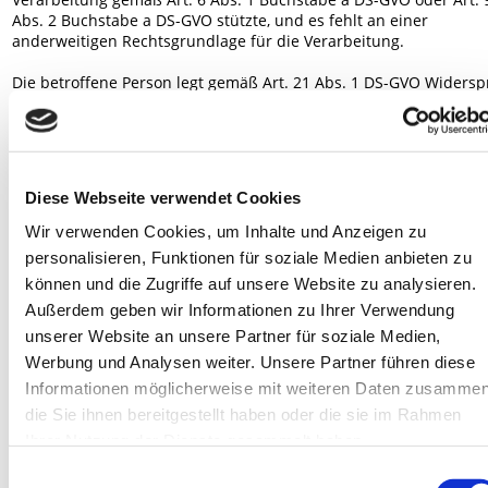
Abs. 2 Buchstabe a DS-GVO stützte, und es fehlt an einer 
anderweitigen Rechtsgrundlage für die Verarbeitung.
Die betroffene Person legt gemäß Art. 21 Abs. 1 DS-GVO Widersp
gegen die Verarbeitung ein, und es liegen keine vorrangigen 
berechtigten Gründe für die Verarbeitung vor, oder die betroffen
Person legt gemäß Art. 21 Abs. 2 DS-GVO Widerspruch gegen die
Verarbeitung ein.
Die personenbezogenen Daten wurden unrechtmäßig verarbeite
Diese Webseite verwendet Cookies
Die Löschung der personenbezogenen Daten ist zur Erfüllung ein
rechtlichen Verpflichtung nach dem Unionsrecht oder dem Recht
Wir verwenden Cookies, um Inhalte und Anzeigen zu
Mitgliedstaaten erforderlich, dem der Verantwortliche unterliegt.
personalisieren, Funktionen für soziale Medien anbieten zu
können und die Zugriffe auf unsere Website zu analysieren.
Die personenbezogenen Daten wurden in Bezug auf angebotene
Dienste der Informationsgesellschaft gemäß Art. 8 Abs. 1 DS-GVO
Außerdem geben wir Informationen zu Ihrer Verwendung
erhoben.
unserer Website an unsere Partner für soziale Medien,
Werbung und Analysen weiter. Unsere Partner führen diese
Sofern einer der oben genannten Gründe zutrifft und eine betro
Informationen möglicherweise mit weiteren Daten zusammen
Person die Löschung von personenbezogenen Daten, die bei der 
GEORENTS-Mietsysteme gespeichert sind, veranlassen möchte, k
die Sie ihnen bereitgestellt haben oder die sie im Rahmen
sie sich hierzu jederzeit an unseren Datenschutzbeauftragten od
Ihrer Nutzung der Dienste gesammelt haben.
einen anderen Mitarbeiter des für die Verarbeitung Verantwortli
Einwilligungsauswahl
wenden. Der Datenschutzbeauftragte der GEORENTS-Mietsystem