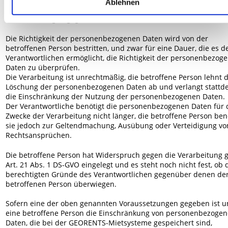
Ablehnen
Verarbeitung zu verlangen, wenn eine der folgenden 
Voraussetzungen gegeben ist:
Die Richtigkeit der personenbezogenen Daten wird von der 
betroffenen Person bestritten, und zwar für eine Dauer, die es d
Verantwortlichen ermöglicht, die Richtigkeit der personenbezog
Daten zu überprüfen.
Die Verarbeitung ist unrechtmäßig, die betroffene Person lehnt d
Löschung der personenbezogenen Daten ab und verlangt stattd
die Einschränkung der Nutzung der personenbezogenen Daten.
Der Verantwortliche benötigt die personenbezogenen Daten für d
Zwecke der Verarbeitung nicht länger, die betroffene Person benö
sie jedoch zur Geltendmachung, Ausübung oder Verteidigung vo
Rechtsansprüchen.
Die betroffene Person hat Widerspruch gegen die Verarbeitung 
Art. 21 Abs. 1 DS-GVO eingelegt und es steht noch nicht fest, ob d
berechtigten Gründe des Verantwortlichen gegenüber denen der
betroffenen Person überwiegen.
Sofern eine der oben genannten Voraussetzungen gegeben ist u
eine betroffene Person die Einschränkung von personenbezogen
Daten, die bei der GEORENTS-Mietsysteme gespeichert sind, 