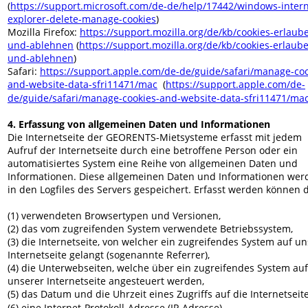
(
https://support.microsoft.com/de-de/help/17442/windows-intern
explorer-delete-manage-cookies
) 
Mozilla Firefox: 
https://support.mozilla.org/de/kb/cookies-erlaub
und-ablehnen
 (
https://support.mozilla.org/de/kb/cookies-erlaub
und-ablehnen
)  
Safari: 
https://support.apple.com/de-de/guide/safari/manage-coo
and-website-data-sfri11471/mac
  (
https://support.apple.com/de-
de/guide/safari/manage-cookies-and-website-data-sfri11471/ma
4. Erfassung von allgemeinen Daten und Informationen
Die Internetseite der GEORENTS-Mietsysteme erfasst mit jedem 
Aufruf der Internetseite durch eine betroffene Person oder ein 
automatisiertes System eine Reihe von allgemeinen Daten und 
Informationen. Diese allgemeinen Daten und Informationen wer
in den Logfiles des Servers gespeichert. Erfasst werden können 
(1) verwendeten Browsertypen und Versionen,
(2) das vom zugreifenden System verwendete Betriebssystem,
(3) die Internetseite, von welcher ein zugreifendes System auf un
Internetseite gelangt (sogenannte Referrer),
(4) die Unterwebseiten, welche über ein zugreifendes System auf
unserer Internetseite angesteuert werden,
(5) das Datum und die Uhrzeit eines Zugriffs auf die Internetseite
(6) eine Internet-Protokoll-Adresse (IP-Adresse),