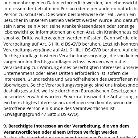
personenbezogenen Daten erforderlich werden, um lebenswicht
Interessen der betroffenen Person oder einer anderen natürlich
Person zu schützen. Dies wäre beispielsweise der Fall, wenn ein 
Besucher in unserem Betrieb verletzt werden würde und darauf
sein Name, sein Alter, seine Krankenkassendaten oder sonstige 
lebenswichtige Informationen an einen Arzt, ein Krankenhaus od
sonstige Dritte weitergegeben werden müssten. Dann würde die
Verarbeitung auf Art. 6 I lit. d DS-GVO beruhen. Letztlich könnten
Verarbeitungsvorgänge auf Art. 6 I lit. f DS-GVO beruhen. Auf die
Rechtsgrundlage basieren Verarbeitungsvorgänge, die von keiner
vorgenannten Rechtsgrundlagen erfasst werden, wenn die 
Verarbeitung zur Wahrung eines berechtigten Interesses unsere
Unternehmens oder eines Dritten erforderlich ist, sofern die 
Interessen, Grundrechte und Grundfreiheiten des Betroffenen ni
überwiegen. Solche Verarbeitungsvorgänge sind uns insbesonde
deshalb gestattet, weil sie durch den Europäischen Gesetzgeber 
besonders erwähnt wurden. Er vertrat insoweit die Auffassung, 
ein berechtigtes Interesse anzunehmen sein könnte, wenn die 
betroffene Person ein Kunde des Verantwortlichen ist 
(Erwägungsgrund 47 Satz 2 DS-GVO).
9. Berechtigte Interessen an der Verarbeitung, die von dem 
Verantwortlichen oder einem Dritten verfolgt werden
Basiert die Verarbeitung personenbezogener Daten auf Artikel 6 I l